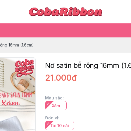
rộng 16mm (1.6cm)
Nơ satin bề rộng 16mm (1
21.000đ
Màu sắc
:
Xám
Đơn vị
:
Túi 10 cái