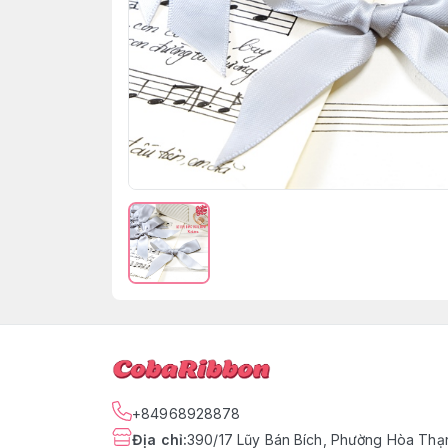
+84968928878
Địa chỉ
:
390/17 Lũy Bán Bích, Phường Hòa Thạn