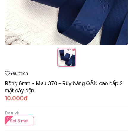
Yêu thích
Rộng 6mm - Màu 370 - Ruy băng GÂN cao cấp 2
mặt dày dặn
10.000đ
Đơn vị
:
Set 5 mét