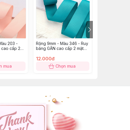
Màu 203 -
Rộng 9mm - Màu 346 - Ruy
Rộng 25mm - Mà
 cao cấp 2
băng GÂN cao cấp 2 mặt
băng GÂN cao 
dày dặn
dày dặn
12.000đ
22.000đ
n mua
Chọn mua
Chọn