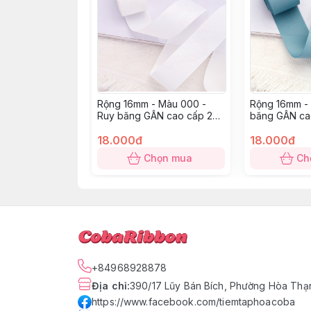
Rộng 16mm - Màu 000 -
Rộng 16mm - 
Ruy băng GÂN cao cấp 2
băng GÂN ca
mặt dày dặn
dày dặn
18.000đ
18.000đ
Chọn mua
Ch
+84968928878
Địa chỉ
:
390/17 Lũy Bán Bích, Phường Hòa Thạn
https://www.facebook.com/tiemtaphoacoba