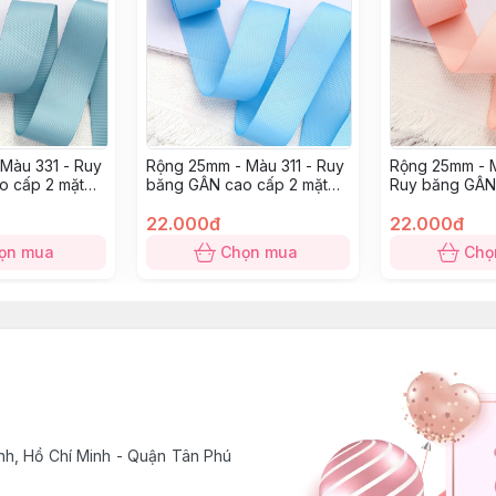
Màu 331 - Ruy
Rộng 25mm - Màu 311 - Ruy
Rộng 25mm - 
o cấp 2 mặt
băng GÂN cao cấp 2 mặt
Ruy băng GÂN
dày dặn
mặt dày dặn
22.000đ
22.000đ
ọn mua
Chọn mua
Chọ
h, Hồ Chí Minh - Quận Tân Phú