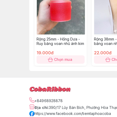
Rộng 25mm - Hồng Dưa -
Rộng 38mm -
Ruy băng voan nhũ ánh kim
băng voan nh
19.000đ
22.000đ
Chọn mua
Ch
+84968928878
Địa chỉ
:
390/17 Lũy Bán Bích, Phường Hòa Thạn
https://www.facebook.com/tiemtaphoacoba