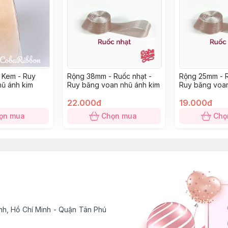
 Kem - Ruy
Rộng 38mm - Ruốc nhạt -
Rộng 25mm - R
ũ ánh kim
Ruy băng voan nhũ ánh kim
Ruy băng voan
22.000đ
19.000đ
ọn mua
Chọn mua
Chọ
h, Hồ Chí Minh - Quận Tân Phú