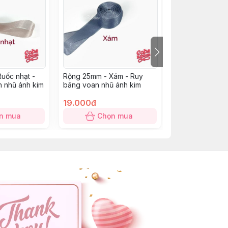
uốc nhạt -
Rộng 25mm - Xám - Ruy
Rộng 38mm - Tí
 nhũ ánh kim
băng voan nhũ ánh kim
băng voan nhũ 
19.000đ
22.000đ
n mua
Chọn mua
Chọn