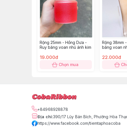
Rộng 25mm - Hồng Dưa -
Rộng 38mm -
Ruy băng voan nhũ ánh kim
băng voan nh
19.000đ
22.000đ
Chọn mua
Ch
+84968928878
Địa chỉ
:
390/17 Lũy Bán Bích, Phường Hòa Thạn
https://www.facebook.com/tiemtaphoacoba