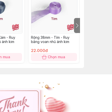
Xám - Ruy
Rộng 38mm - Tím - Ruy
Rộng 38mm - X
 ánh kim
băng voan nhũ ánh kim
Ruy băng voan 
22.000đ
22.000đ
n mua
Chọn mua
Chọn