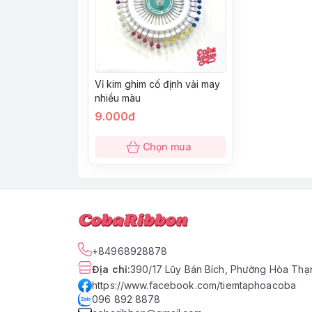
Vỉ kim ghim cố định vải may
nhiều màu
9.000đ
Chọn mua
+84968928878
Địa chỉ
:
390/17 Lũy Bán Bích, Phường Hòa Thạn
https://www.facebook.com/tiemtaphoacoba
096 892 8878