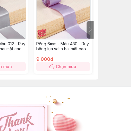
àu 012 - Ruy
Rộng 6mm - Màu 430 - Ruy
Rộng 16mm - Mà
 hai mặt cao
băng lụa satin hai mặt cao
Ruy băng lụa sa
cấp
cao cấp
9.000đ
15.000đ
n mua
Chọn mua
Chọn