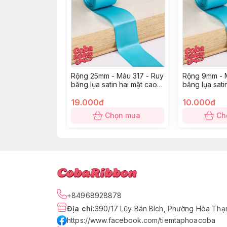
Rộng 25mm - Màu 317 - Ruy
Rộng 9mm - M
băng lụa satin hai mặt cao
băng lụa sati
cấp
cấp
19.000đ
10.000đ
Chọn mua
Ch
+84968928878
Địa chỉ
:
390/17 Lũy Bán Bích, Phường Hòa Thạn
https://www.facebook.com/tiemtaphoacoba