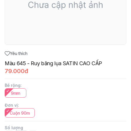
Yêu thích
Màu 645 - Ruy băng lụa SATIN CAO CẤP
79.000đ
Bề rộng
:
9mm
Đơn vị
:
Cuộn 90m
Số lượng