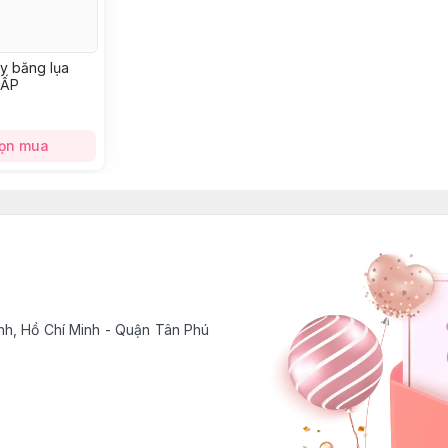
y băng lụa
CẤP
ọn mua
h, Hồ Chí Minh - Quận Tân Phú