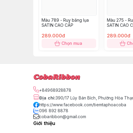
Màu 789 - Ruy băng lụa
Màu 275 - Ru
SATIN CAO CẤP
SATIN CAO 
289.000đ
289.000đ
Chọn mua
Ch
+84968928878
Địa chỉ
:
390/17 Lũy Bán Bích, Phường Hòa Thạn
https://www.facebook.com/tiemtaphoacoba
096 892 8878
cobaribbon@gmail.com
Giới thiệu