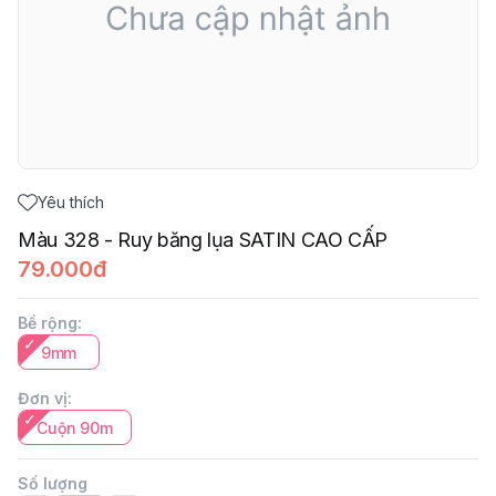
Yêu thích
Màu 328 - Ruy băng lụa SATIN CAO CẤP
79.000đ
Bề rộng
:
9mm
Đơn vị
:
Cuộn 90m
Số lượng