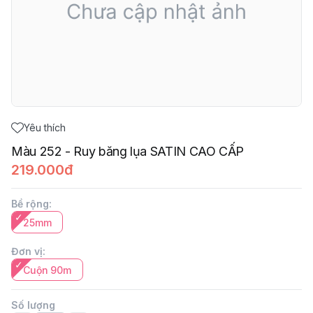
Yêu thích
Màu 252 - Ruy băng lụa SATIN CAO CẤP
219.000đ
Bề rộng
:
25mm
Đơn vị
:
Cuộn 90m
Số lượng