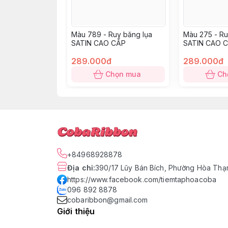
Màu 789 - Ruy băng lụa
Màu 275 - Ru
SATIN CAO CẤP
SATIN CAO 
289.000đ
289.000đ
Chọn mua
Ch
+84968928878
Địa chỉ
:
390/17 Lũy Bán Bích, Phường Hòa Thạn
https://www.facebook.com/tiemtaphoacoba
096 892 8878
cobaribbon@gmail.com
Giới thiệu