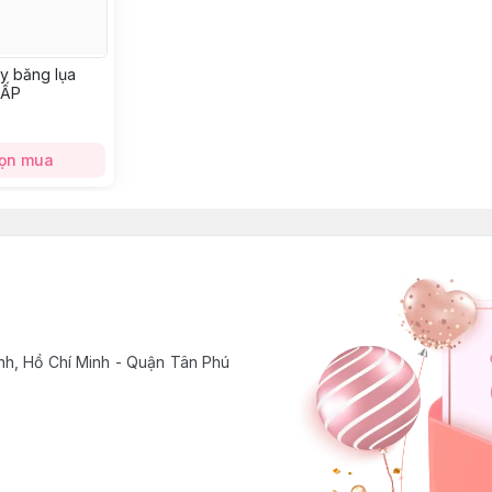
y băng lụa
CẤP
ọn mua
h, Hồ Chí Minh - Quận Tân Phú