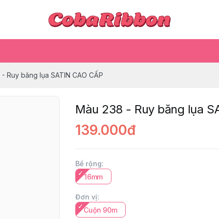
 - Ruy băng lụa SATIN CAO CẤP
Màu 238 - Ruy băng lụa 
139.000đ
Bề rộng
:
16mm
Đơn vị
:
Cuộn 90m