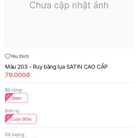
Yêu thích
Màu 203 - Ruy băng lụa SATIN CAO CẤP
79.000đ
Bề rộng
:
9mm
Đơn vị
:
Cuộn 90m
Số lượng