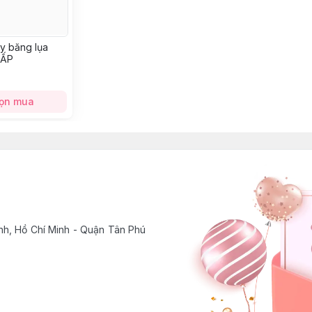
y băng lụa
CẤP
ọn mua
h, Hồ Chí Minh - Quận Tân Phú