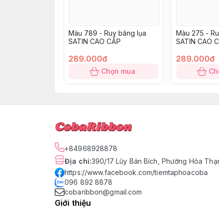
Màu 789 - Ruy băng lụa
Màu 275 - Ru
SATIN CAO CẤP
SATIN CAO 
289.000đ
289.000đ
Chọn mua
Ch
+84968928878
Địa chỉ
:
390/17 Lũy Bán Bích, Phường Hòa Thạn
https://www.facebook.com/tiemtaphoacoba
096 892 8878
cobaribbon@gmail.com
Giới thiệu