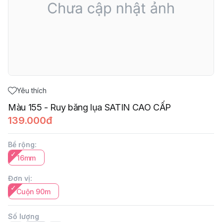
Yêu thích
Màu 155 - Ruy băng lụa SATIN CAO CẤP
139.000đ
Bề rộng
:
16mm
Đơn vị
:
Cuộn 90m
Số lượng