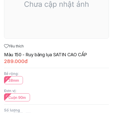
Yêu thích
Màu 150 - Ruy băng lụa SATIN CAO CẤP
289.000đ
Bề rộng
:
38mm
Đơn vị
:
Cuộn 90m
Số lượng