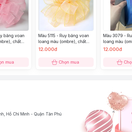
uy băng voan
Màu 5115 - Ruy băng voan
Màu 3079 - R
mbre), chất
loang màu (ombre), chất
loang màu (om
ánh kim, nhiều
nhũ lấp lánh ánh kim, nhiều
nhũ lấp lánh á
12.000đ
12.000đ
màu
màu
ọn mua
Chọn mua
Chọ
h, Hồ Chí Minh - Quận Tân Phú