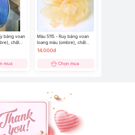
uy băng voan
Màu 5115 - Ruy băng voan
bre), chất
loang màu (ombre), chất
nh kim, nhiều
nhũ lấp lánh ánh kim, nhiều
14.000đ
màu
n mua
Chọn mua