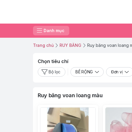
Danh mục
Trang chủ
RUY BĂNG
Ruy băng voan loang 
Chọn tiêu chí
Bộ lọc
BỀ RỘNG
Đơn vị
Ruy băng voan loang màu