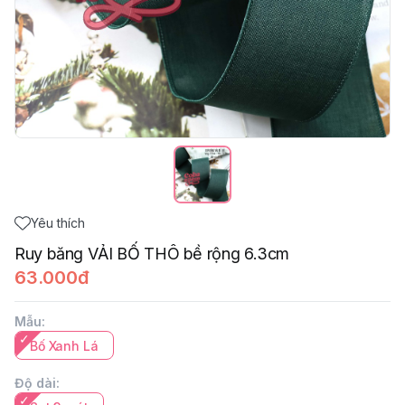
Yêu thích
Ruy băng VẢI BỐ THÔ bề rộng 6.3cm
63.000đ
Mẫu
:
Bố Xanh Lá
Độ dài
: