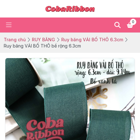
0
Trang chủ
RUY BĂNG
Ruy băng VẢI BỐ THÔ 6.3cm
Ruy băng VẢI BỐ THÔ bề rộng 6.3cm