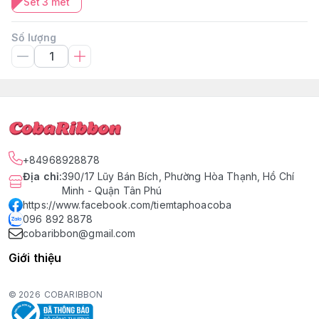
Set 3 mét
Số lượng
+84968928878
Địa chỉ
:
390/17 Lũy Bán Bích, Phường Hòa Thạnh, Hồ Chí
Minh - Quận Tân Phú
https://www.facebook.com/tiemtaphoacoba
096 892 8878
cobaribbon@gmail.com
Giới thiệu
© 2026
COBARIBBON