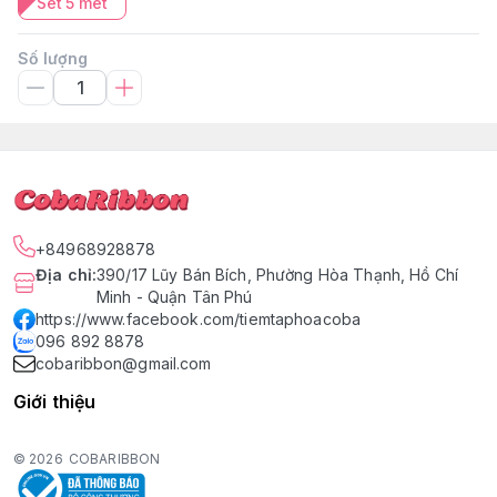
Set 5 mét
Số lượng
+84968928878
Địa chỉ
:
390/17 Lũy Bán Bích, Phường Hòa Thạnh, Hồ Chí
Minh - Quận Tân Phú
https://www.facebook.com/tiemtaphoacoba
096 892 8878
cobaribbon@gmail.com
Giới thiệu
© 2026
COBARIBBON