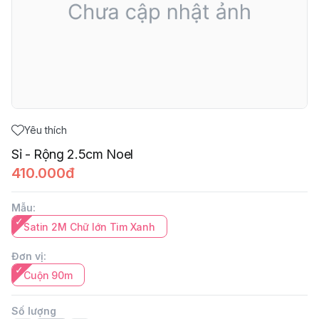
Yêu thích
Sỉ - Rộng 2.5cm Noel
410.000đ
Mẫu
:
Satin 2M Chữ lớn Tim Xanh
Đơn vị
:
Cuộn 90m
Số lượng