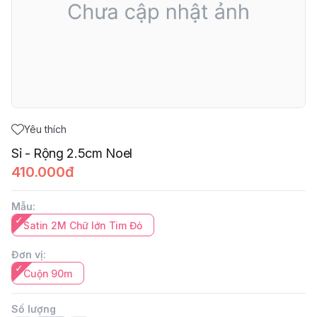
Yêu thích
Sỉ - Rộng 2.5cm Noel
410.000đ
Mẫu
:
Satin 2M Chữ lớn Tim Đỏ
Đơn vị
:
Cuộn 90m
Số lượng