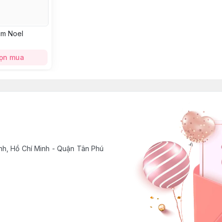
cm Noel
ọn mua
h, Hồ Chí Minh - Quận Tân Phú