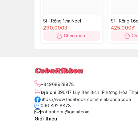
Sỉ - Rộng 1cm Noel
Sỉ - Rộng 1.6
290.000đ
425.000đ
Chọn mua
Ch
+84968928878
Địa chỉ
:
390/17 Lũy Bán Bích, Phường Hòa Thạn
https://www.facebook.com/tiemtaphoacoba
096 892 8878
cobaribbon@gmail.com
Giới thiệu