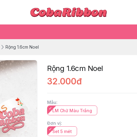
Rộng 1.6cm Noel
Rộng 1.6cm Noel
32.000đ
Mẫu
:
LM Chữ Màu Trắng
Đơn vị
:
Set 5 mét