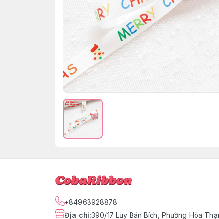
+84968928878
Địa chỉ
:
390/17 Lũy Bán Bích, Phường Hòa Thạn