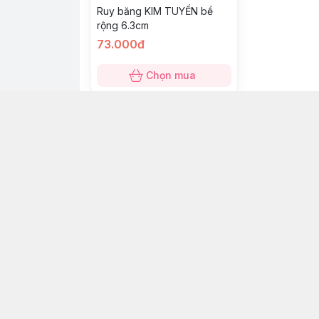
Ruy băng KIM TUYẾN bề
rộng 6.3cm
73.000đ
Chọn mua
+84968928878
Địa chỉ
:
390/17 Lũy Bán Bích, Phường Hòa Thạn
https://www.facebook.com/tiemtaphoacoba
096 892 8878
cobaribbon@gmail.com
Giới thiệu