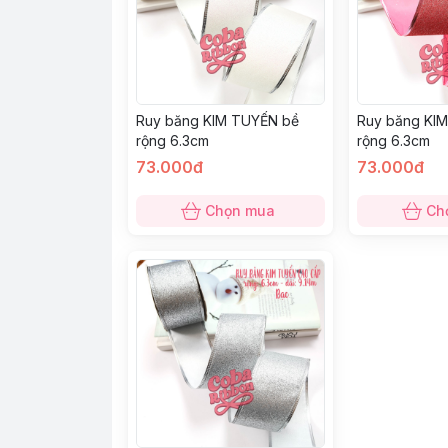
Ruy băng KIM TUYẾN bề
Ruy băng KI
rộng 6.3cm
rộng 6.3cm
73.000đ
73.000đ
Chọn mua
Ch