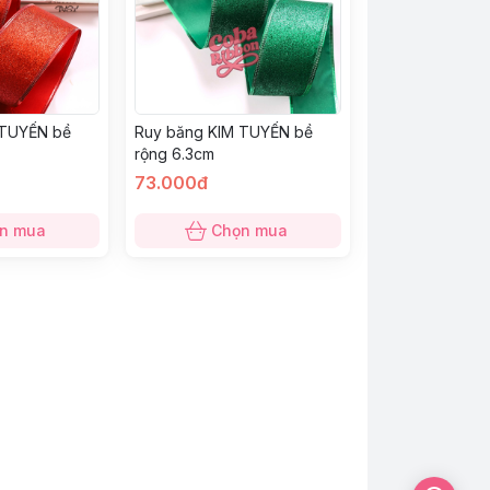
 TUYẾN bề
Ruy băng KIM TUYẾN bề
rộng 6.3cm
73.000đ
n mua
Chọn mua