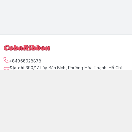
+84968928878
Địa chỉ
:
390/17 Lũy Bán Bích, Phường Hòa Thạnh, Hồ Chí
Minh - Quận Tân Phú
https://www.facebook.com/tiemtaphoacoba
096 892 8878
cobaribbon@gmail.com
Giới thiệu
© 2026
COBARIBBON