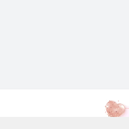
h, Hồ Chí Minh - Quận Tân Phú