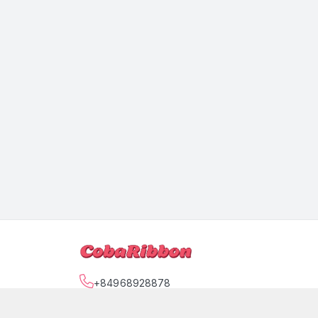
+84968928878
Địa chỉ
:
390/17 Lũy Bán Bích, Phường Hòa Thạn
https://www.facebook.com/tiemtaphoacoba