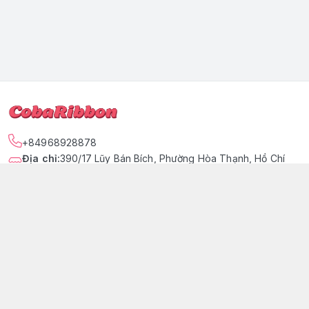
+84968928878
Địa chỉ
:
390/17 Lũy Bán Bích, Phường Hòa Thạnh, Hồ Chí
Minh - Quận Tân Phú
https://www.facebook.com/tiemtaphoacoba
096 892 8878
cobaribbon@gmail.com
Giới thiệu
© 2026
COBARIBBON