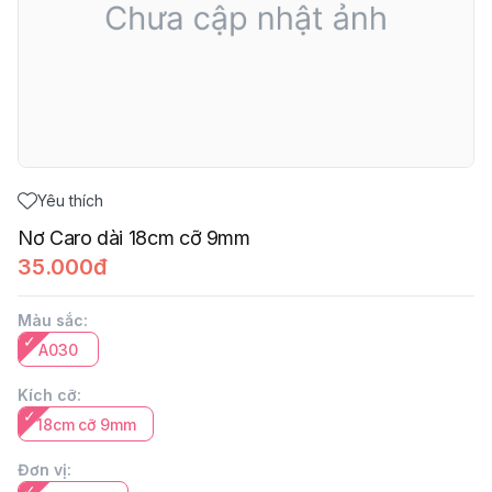
Yêu thích
Nơ Caro dài 18cm cỡ 9mm
35.000đ
Màu sắc
:
A030
Kích cỡ
:
18cm cỡ 9mm
Đơn vị
: