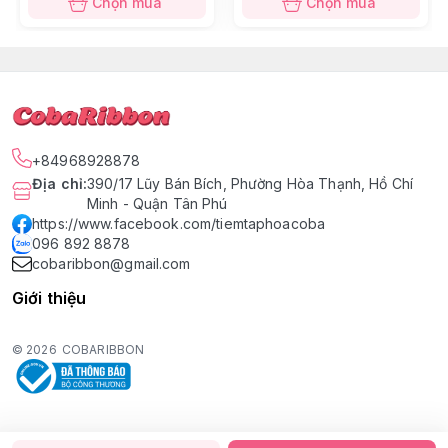
Chọn mua
Chọn mua
+84968928878
Địa chỉ
:
390/17 Lũy Bán Bích, Phường Hòa Thạnh, Hồ Chí
Minh - Quận Tân Phú
https://www.facebook.com/tiemtaphoacoba
096 892 8878
cobaribbon@gmail.com
Giới thiệu
© 2026
COBARIBBON