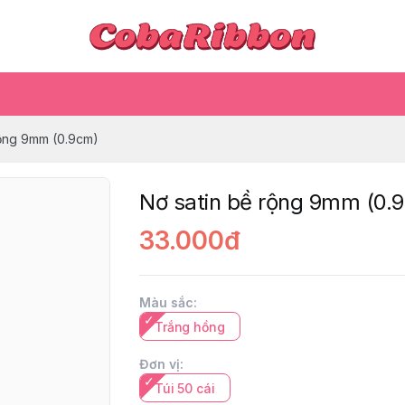
rộng 9mm (0.9cm)
Nơ satin bề rộng 9mm (0.
33.000đ
Màu sắc
:
Trắng hồng
Đơn vị
:
Túi 50 cái