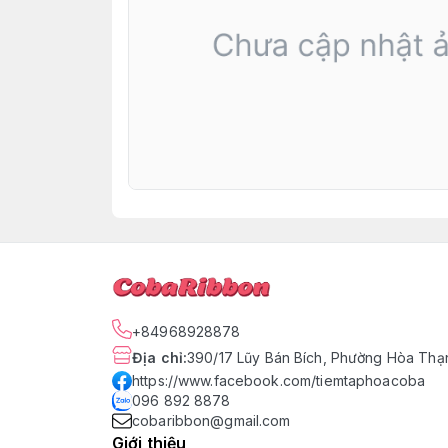
+84968928878
Địa chỉ
:
390/17 Lũy Bán Bích, Phường Hòa Thạn
https://www.facebook.com/tiemtaphoacoba
096 892 8878
cobaribbon@gmail.com
Giới thiệu