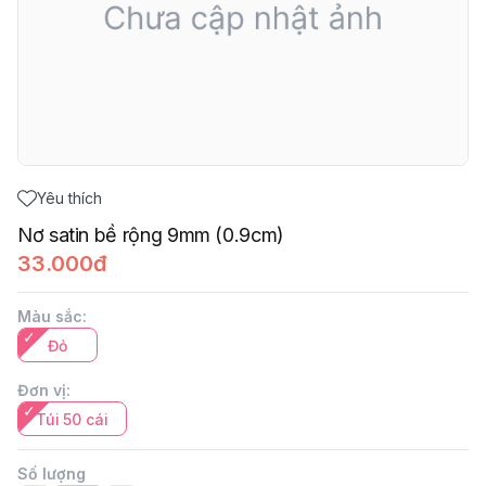
Yêu thích
Nơ satin bề rộng 9mm (0.9cm)
33.000đ
Màu sắc
:
Đỏ
Đơn vị
:
Túi 50 cái
Số lượng