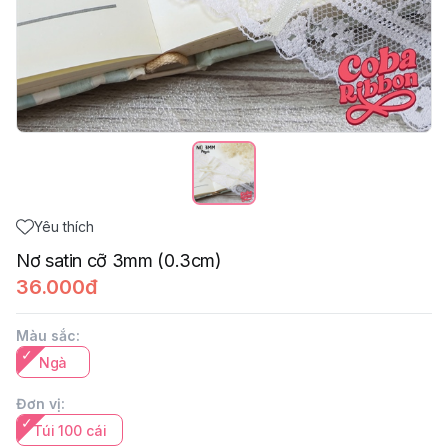
Yêu thích
Nơ satin cỡ 3mm (0.3cm)
36.000đ
Màu sắc
:
Ngà
Đơn vị
:
Túi 100 cái