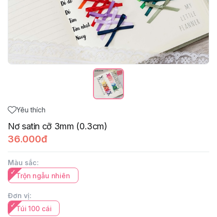
Yêu thích
Nơ satin cỡ 3mm (0.3cm)
36.000đ
Màu sắc
:
Trộn ngẫu nhiên
Đơn vị
:
Túi 100 cái