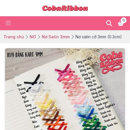
0
Trang chủ
NƠ
Nơ Satin 3mm
Nơ satin cỡ 3mm (0.3cm)