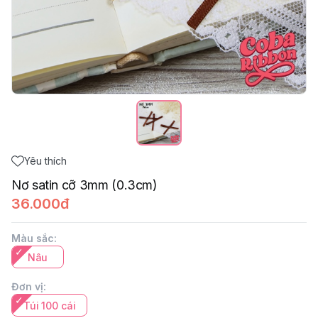
Yêu thích
Nơ satin cỡ 3mm (0.3cm)
36.000đ
Màu sắc
:
Nâu
Đơn vị
:
Túi 100 cái