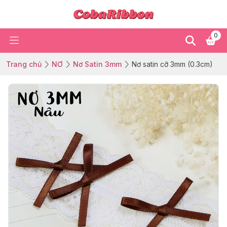
0
Trang chủ
NƠ
Nơ Satin 3mm
Nơ satin cỡ 3mm (0.3cm)