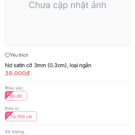
Yêu thích
Nơ satin cỡ 3mm (0.3cm), loại ngắn
38.000đ
Màu sắc
:
Đỏ đô
Đơn vị
:
Túi 100 cái
Số lượng