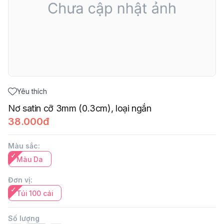
Yêu thích
Nơ satin cỡ 3mm (0.3cm), loại ngắn
38.000đ
Màu sắc
:
Màu Da
Đơn vị
:
Túi 100 cái
Số lượng