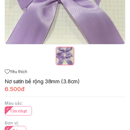
Yêu thích
Nơ satin bề rộng 38mm (3.8cm)
6.500đ
Màu sắc
:
Tím nhạt
Đơn vị
: