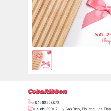
+84968928878
Địa chỉ
:
390/17 Lũy Bán Bích, Phường Hòa Thạn