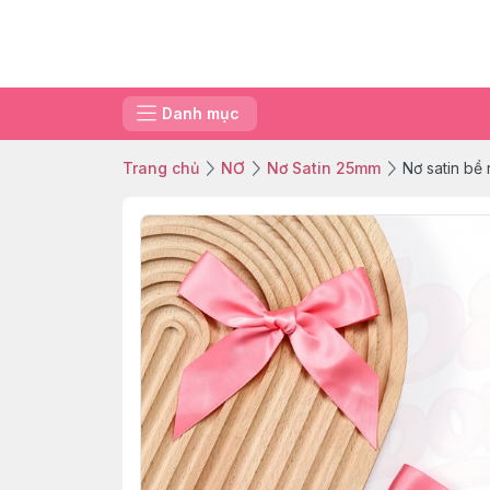
Danh mục
Trang chủ
NƠ
Nơ Satin 25mm
Nơ satin bề