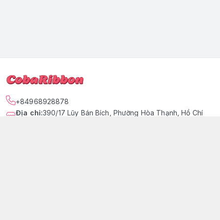
+84968928878
Địa chỉ
:
390/17 Lũy Bán Bích, Phường Hòa Thạnh, Hồ Chí
Minh - Quận Tân Phú
https://www.facebook.com/tiemtaphoacoba
096 892 8878
cobaribbon@gmail.com
Giới thiệu
© 2026
COBARIBBON