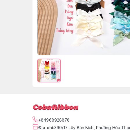
+84968928878
Địa chỉ
:
390/17 Lũy Bán Bích, Phường Hòa Thạn