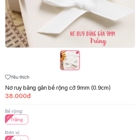
Yêu thích
Nơ ruy băng gân bề rộng cỡ 9mm (0.9cm)
38.000đ
Bề rộng
:
Trắng
Đơn vị
: