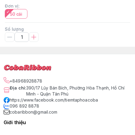
Đơn vị
:
50 cái
Số lượng
+84968928878
Địa chỉ
:
390/17 Lũy Bán Bích, Phường Hòa Thạnh, Hồ Chí
Minh - Quận Tân Phú
https://www.facebook.com/tiemtaphoacoba
096 892 8878
cobaribbon@gmail.com
Giới thiệu