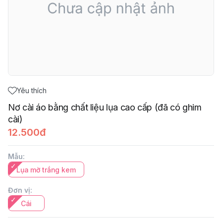
Yêu thích
Nơ cài áo bằng chất liệu lụa cao cấp (đã có ghim
cài)
12.500đ
Mẫu
:
Lụa mờ trắng kem
Đơn vị
:
Cái