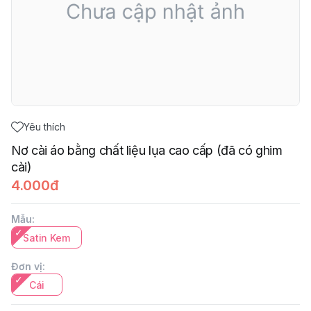
Yêu thích
Nơ cài áo bằng chất liệu lụa cao cấp (đã có ghim
cài)
4.000đ
Mẫu
:
Satin Kem
Đơn vị
:
Cái