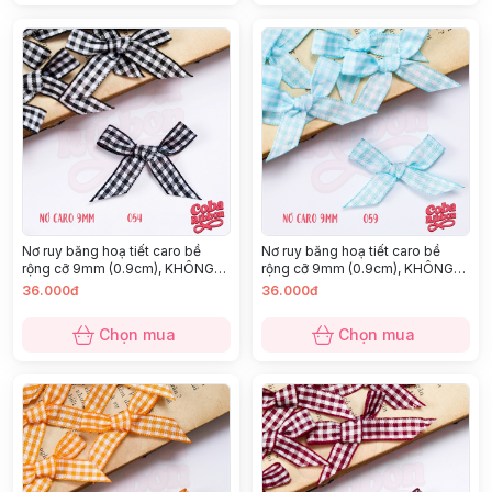
Nơ ruy băng hoạ tiết caro bề
Nơ ruy băng hoạ tiết caro bề
rộng cỡ 9mm (0.9cm), KHÔNG
rộng cỡ 9mm (0.9cm), KHÔNG
KÈM GHIM CÀI, chất thô cao cấp
KÈM GHIM CÀI, chất thô cao cấp
36.000đ
36.000đ
dày dặn, nhiều màu
dày dặn, nhiều màu
Chọn mua
Chọn mua