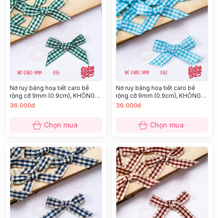
Nơ ruy băng hoạ tiết caro bề
Nơ ruy băng hoạ tiết caro bề
rộng cỡ 9mm (0.9cm), KHÔNG
rộng cỡ 9mm (0.9cm), KHÔNG
KÈM GHIM CÀI, chất thô cao cấp
KÈM GHIM CÀI, chất thô cao cấp
36.000đ
36.000đ
dày dặn, nhiều màu
dày dặn, nhiều màu
Chọn mua
Chọn mua