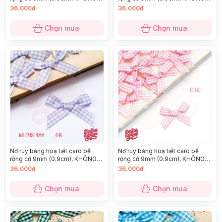
KÈM GHIM CÀI, chất thô cao cấp
KÈM GHIM CÀI, chất thô cao cấp
36.000đ
36.000đ
dày dặn, nhiều màu
dày dặn, nhiều màu
Chọn mua
Chọn mua
Nơ ruy băng hoạ tiết caro bề
Nơ ruy băng hoạ tiết caro bề
rộng cỡ 9mm (0.9cm), KHÔNG
rộng cỡ 9mm (0.9cm), KHÔNG
KÈM GHIM CÀI, chất thô cao cấp
KÈM GHIM CÀI, chất thô cao cấp
36.000đ
36.000đ
dày dặn, nhiều màu
dày dặn, nhiều màu
Chọn mua
Chọn mua