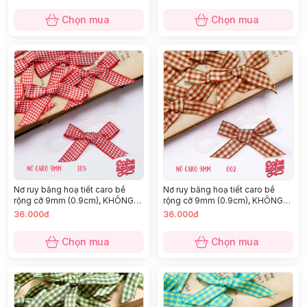
dày dặn, nhiều màu
dày dặn, nhiều màu
Chọn mua
Chọn mua
Nơ ruy băng hoạ tiết caro bề
Nơ ruy băng hoạ tiết caro bề
rộng cỡ 9mm (0.9cm), KHÔNG
rộng cỡ 9mm (0.9cm), KHÔNG
KÈM GHIM CÀI, chất thô cao cấp
KÈM GHIM CÀI, chất thô cao cấp
36.000đ
36.000đ
dày dặn, nhiều màu
dày dặn, nhiều màu
Chọn mua
Chọn mua