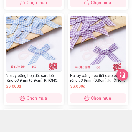
Chọn mua
Chọn mua
Nơ ruy băng hoạ tiết caro bề
Nơ ruy băng hoạ tiết caro bề
rộng cỡ 9mm (0.9cm), KHÔNG
rộng cỡ 9mm (0.9cm), KHÔNG
KÈM GHIM CÀI, chất thô cao cấp
KÈM GHIM CÀI, chất thô cao cấp
36.000đ
36.000đ
dày dặn, nhiều màu
dày dặn, nhiều màu
Chọn mua
Chọn mua