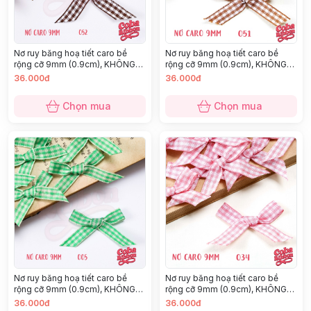
Nơ ruy băng hoạ tiết caro bề
Nơ ruy băng hoạ tiết caro bề
rộng cỡ 9mm (0.9cm), KHÔNG
rộng cỡ 9mm (0.9cm), KHÔNG
KÈM GHIM CÀI, chất thô cao cấp
KÈM GHIM CÀI, chất thô cao cấp
36.000đ
36.000đ
dày dặn, nhiều màu
dày dặn, nhiều màu
Chọn mua
Chọn mua
Nơ ruy băng hoạ tiết caro bề
Nơ ruy băng hoạ tiết caro bề
rộng cỡ 9mm (0.9cm), KHÔNG
rộng cỡ 9mm (0.9cm), KHÔNG
KÈM GHIM CÀI, chất thô cao cấp
KÈM GHIM CÀI, chất thô cao cấp
36.000đ
36.000đ