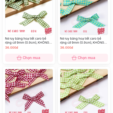
Nơ ruy băng hoạ tiết caro bề
Nơ ruy băng hoạ tiết caro bề
rộng cỡ 9mm (0.9cm), KHÔNG
rộng cỡ 9mm (0.9cm), KHÔNG
KÈM GHIM CÀI, chất thô cao cấp
KÈM GHIM CÀI, chất thô cao cấp
36.000đ
36.000đ
dày dặn, nhiều màu
dày dặn, nhiều màu
Chọn mua
Chọn mua