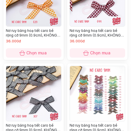
Nơ ruy băng hoạ tiết caro bề
Nơ ruy băng hoạ tiết caro bề
rộng cỡ 9mm (0.9cm), KHÔNG
rộng cỡ 9mm (0.9cm), KHÔNG
KÈM GHIM CÀI, chất thô cao cấp
KÈM GHIM CÀI, chất thô cao cấp
36.000đ
36.000đ
dày dặn, nhiều màu
dày dặn, nhiều màu
Chọn mua
Chọn mua
Nơ ruy băng hoạ tiết caro bề
Nơ ruy băng hoạ tiết caro bề
rộng cỡ 9mm (0.9cm), KHÔNG
rộng cỡ 9mm (0.9cm), KHÔNG