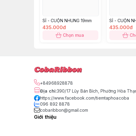
SỈ - CUỘN NHUNG 19mm
SỈ - CUỘN 
435.000đ
435.000đ
Chọn mua
Ch
+84968928878
Địa chỉ
:
390/17 Lũy Bán Bích, Phường Hòa Thạn
https://www.facebook.com/tiemtaphoacoba
096 892 8878
cobaribbon@gmail.com
Giới thiệu