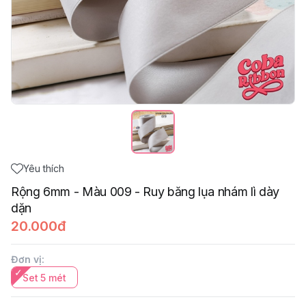
Yêu thích
Rộng 6mm - Màu 009 - Ruy băng lụa nhám lì dày
dặn
20.000đ
Đơn vị
:
Set 5 mét