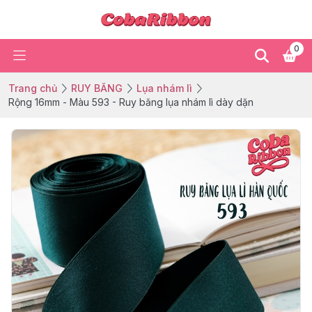
0
Trang chủ
RUY BĂNG
Lụa nhám lì
Rộng 16mm - Màu 593 - Ruy băng lụa nhám lì dày dặn