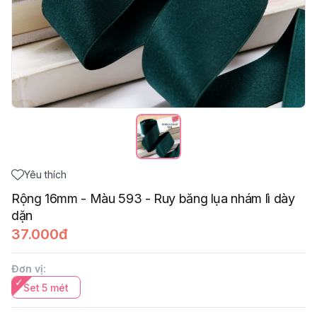
Yêu thích
Rộng 16mm - Màu 593 - Ruy băng lụa nhám lì dày
dặn
37.000đ
Đơn vị
:
Set 5 mét