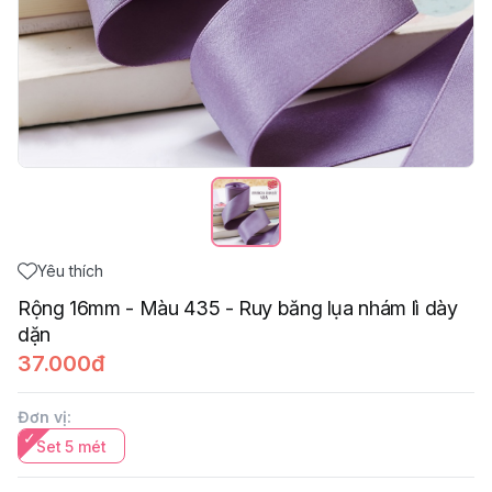
Yêu thích
Rộng 16mm - Màu 435 - Ruy băng lụa nhám lì dày
dặn
37.000đ
Đơn vị
:
Set 5 mét