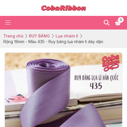
0
Trang chủ
RUY BĂNG
Lụa nhám lì
Rộng 16mm - Màu 435 - Ruy băng lụa nhám lì dày dặn