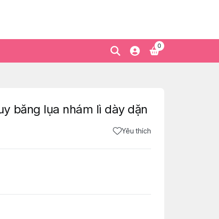
0
y băng lụa nhám lì dày dặn
Yêu thích