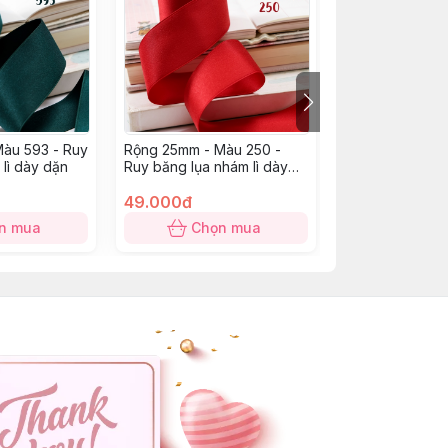
àu 593 - Ruy
Rộng 25mm - Màu 250 -
Rộng 6mm - Màu
lì dày dặn
Ruy băng lụa nhám lì dày
băng lụa nhám l
dặn
49.000đ
20.000đ
n mua
Chọn mua
Chọn