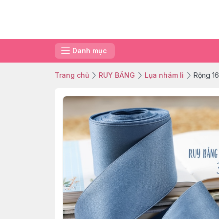
Danh mục
Trang chủ
RUY BĂNG
Lụa nhám lì
Rộng 16