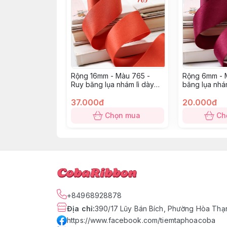
Rộng 16mm - Màu 765 -
Rộng 6mm - 
Ruy băng lụa nhám lì dày
băng lụa nhá
dặn
37.000đ
20.000đ
Chọn mua
Ch
+84968928878
Địa chỉ
:
390/17 Lũy Bán Bích, Phường Hòa Thạn
https://www.facebook.com/tiemtaphoacoba