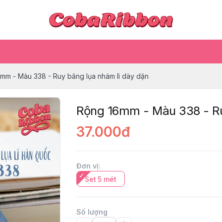
mm - Màu 338 - Ruy băng lụa nhám lì dày dặn
Rộng 16mm - Màu 338 - Ru
37.000đ
Đơn vị
:
Set 5 mét
Số lượng