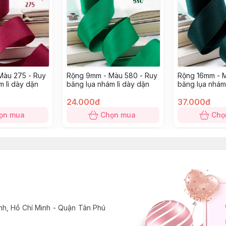
Màu 275 - Ruy
Rộng 9mm - Màu 580 - Ruy
Rộng 16mm - M
m lì dày dặn
băng lụa nhám lì dày dặn
băng lụa nhám 
24.000đ
37.000đ
ọn mua
Chọn mua
Chọ
h, Hồ Chí Minh - Quận Tân Phú