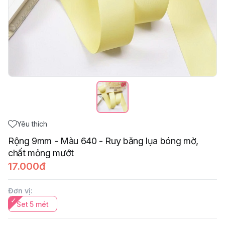
Yêu thích
Rộng 9mm - Màu 640 - Ruy băng lụa bóng mờ,
chất mỏng mướt
17.000đ
Đơn vị
:
Set 5 mét